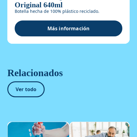
Original 640ml
Botella hecha de 100% plástico reciclado.
¡Para obtener un brillo excepcional sin marcas!
Más información
Windex® Limpiador de vidrio 
®
Windex
Original es la mejor solución para iluminar
y dar brillo a tu hogar. Comienza a trabajar en la
suciedad, la mugre, las huellas dactilares y otros
problemas, incluso antes de limpiar.
Relacionados
Ver todo