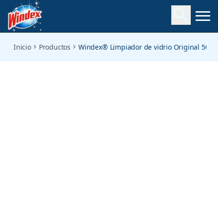
original-glass-cleaner-doypack
Inicio
Productos
Windex® Limpiador de vidrio Original 500m