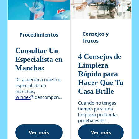
Consejos y
Procedimientos
Trucos
Consultar Un
4 Consejos de
Especialista en
Limpieza
Manchas
Rápida para
De acuerdo a nuestro
Hacer Que Tu
especialista en
Casa Brille
manchas,
®
Windex
descompone
Cuando no tengas
las manchas antes de
tiempo para una
limpiar.
limpieza profunda,
prueba estos
consejos para darle a
Ver más
Ver más
tu hogar un poco
Consultar Un Especialista en Manchas
4 Consejos de L
más de brillo. Aborda