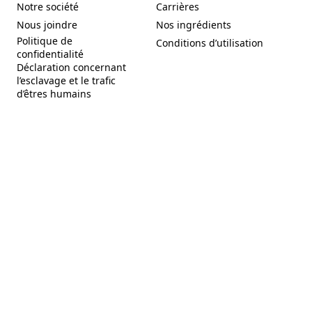
Notre société
Carrières
(Opens in a new tab)
(Opens in a new tab)
Nous joindre
Nos ingrédients
(Opens in a new tab)
(Opens in a new tab)
Politique de
Conditions d’utilisation
(Opens in a new tab)
(Opens in a new tab)
confidentialité
Déclaration concernant
l’esclavage et le trafic
(Opens in a new tab)
d’êtres humains