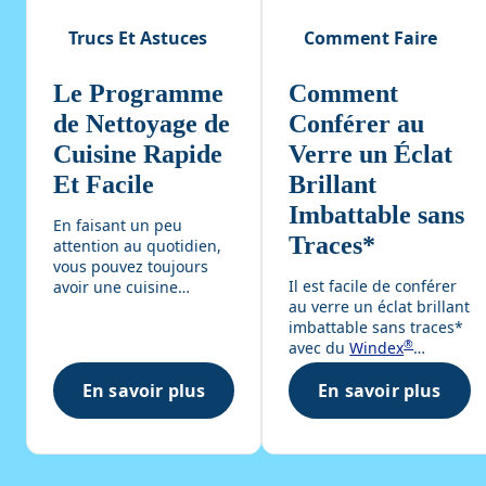
EXCL NFLD GB+DR+MM + NATIONAL EXCL NFLD GM+WC),
Trucs Et Astuces
Comment Faire
hiérarchie de produit sur mesure selon SC Johnson. Copyright
© 2022, Nielsen Consumer, LLC
Le Programme
Comment
de Nettoyage de
Conférer au
Cuisine Rapide
Verre un Éclat
Et Facile
Brillant
Imbattable sans
En faisant un peu
Traces*
attention au quotidien,
vous pouvez toujours
Il est facile de conférer
avoir une cuisine
au verre un éclat brillant
étincelante. Votre
imbattable sans traces*
cuisine compte de
®
avec du
Windex
nombreuses surfaces en
Original Nettoyant
.
verre auxquelles vous
En savoir plus
En savoir plus
Suivez ces conseils
ne pensez pas souvent,
Le Programme de Nettoyage de Cuisine Ra
Comment Conf
utiles pour vous assurer
mais vous pouvez
que rien ne vous
rendre toute la pièce
empêche d’obtenir un
plus lumineuse lorsque
éclat supérieur.
vous les faites briller